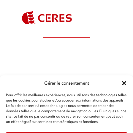
Ceres Groupe - Service Commercial
14 Route de Larnay 86580 BIARD
Tél :
05 49 60 52 00
contact@ceres-groupe.fr
• www.ceres-groupe.fr
Nos bureaux sont ouverts du lundi au vendredi, de
8H30 à 17H30
Gérer le consentement
Pour offrir les meilleures expériences, nous utilisons des technologies telles
que les cookies pour stocker et/ou accéder aux informations des appareils.
Le fait de consentir à ces technologies nous permettra de traiter des
*En renseignant votre adresse email, vous acceptez de
données telles que le comportement de navigation ou les ID uniques sur ce
recevoir les dernières nouvelles de CERES Groupe par
courrier électronique et vous prenez connaissance de
site. Le fait de ne pas consentir ou de retirer son consentement peut avoir
notre Politique de confidentialité. Vous pouvez vous
un effet négatif sur certaines caractéristiques et fonctions.
désinscrire à tout moment à l’aide des liens de
désinscription ou en nous contactant à l’adresse
contact@ceres-groupe.fr