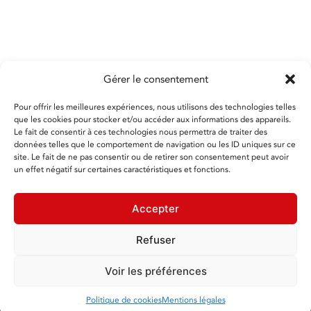
14 Route de Larnay 86580 BIARD
Tél :
05 49 60 52 00
contact@ceres-groupe.fr
• www.ceres-groupe.fr
Nos bureaux sont ouverts du lundi au vendredi, de
8H30 à 17H30
Gérer le consentement
Pour offrir les meilleures expériences, nous utilisons des technologies telles
que les cookies pour stocker et/ou accéder aux informations des appareils.
Le fait de consentir à ces technologies nous permettra de traiter des
*En renseignant votre adresse email, vous acceptez de
données telles que le comportement de navigation ou les ID uniques sur ce
recevoir les dernières nouvelles de CERES Groupe par
courrier électronique et vous prenez connaissance de
site. Le fait de ne pas consentir ou de retirer son consentement peut avoir
notre Politique de confidentialité. Vous pouvez vous
un effet négatif sur certaines caractéristiques et fonctions.
désinscrire à tout moment à l’aide des liens de
désinscription ou en nous contactant à l’adresse
contact@ceres-groupe.fr
Accepter
Refuser
2026 © CERES GROUPE
- Tous droits réservés -
Crédits et
mentions légales
Voir les préférences
Réalisation Agence de Communication Morgane
Politique de cookies
Mentions légales