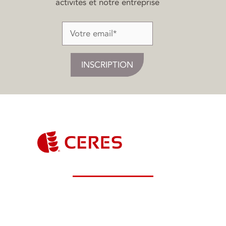
activités et notre entreprise
Ceres Groupe - Service Commercial
14 Route de Larnay 86580 BIARD
Tél :
05 49 60 52 00
contact@ceres-groupe.fr
• www.ceres-groupe.fr