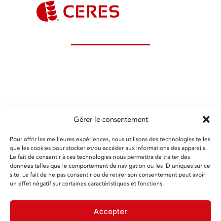
Ceres Groupe - Service Commercial
14 Route de Larnay 86580 BIARD
Tél :
05 49 60 52 00
contact@ceres-groupe.fr
• www.ceres-groupe.fr
Nos bureaux sont ouverts du lundi au vendredi, de
8H30 à 17H30
Gérer le consentement
Pour offrir les meilleures expériences, nous utilisons des technologies telles
que les cookies pour stocker et/ou accéder aux informations des appareils.
Le fait de consentir à ces technologies nous permettra de traiter des
*En renseignant votre adresse email, vous acceptez de
données telles que le comportement de navigation ou les ID uniques sur ce
recevoir les dernières nouvelles de CERES Groupe par
courrier électronique et vous prenez connaissance de
site. Le fait de ne pas consentir ou de retirer son consentement peut avoir
notre Politique de confidentialité. Vous pouvez vous
un effet négatif sur certaines caractéristiques et fonctions.
désinscrire à tout moment à l’aide des liens de
désinscription ou en nous contactant à l’adresse
contact@ceres-groupe.fr
Accepter